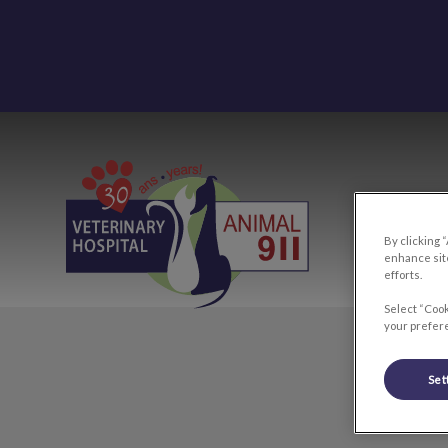
IvcPrac
Page d'accueil de Hôpital vétérinaire
By clicking 
enhance site
efforts.
Select “Cook
your prefere
Set