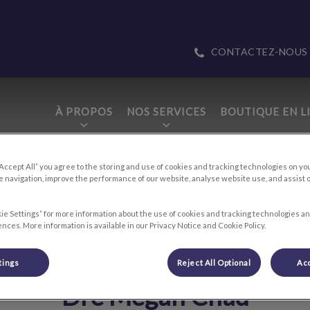
CONTACTEZ-NOUS
À PROPOS
NOS SERVICES
BOUTIQUE EN L
tices.HeaderNav.Search.Label
 Animal 911
“Accept All” you agree to the storing and use of cookies and tracking technologies on yo
 navigation, improve the performance of our website, analyse website use, and assist 
ie Settings” for more information about the use of cookies and tracking technologies an
nces. More information is available in our Privacy Notice and Cookie Policy.
tings
Reject All Optional
Acc
Dre Megan Chad